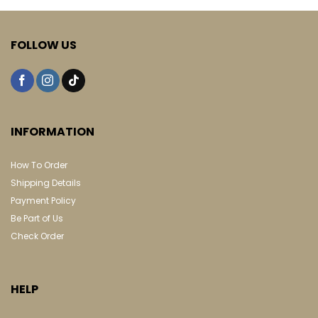
has
has
multiple
multiple
variants.
variants.
FOLLOW US
The
The
options
options
may
may
be
be
chosen
chosen
on
on
INFORMATION
the
the
product
product
How To Order
page
page
Shipping Details
Payment Policy
Be Part of Us
Check Order
HELP