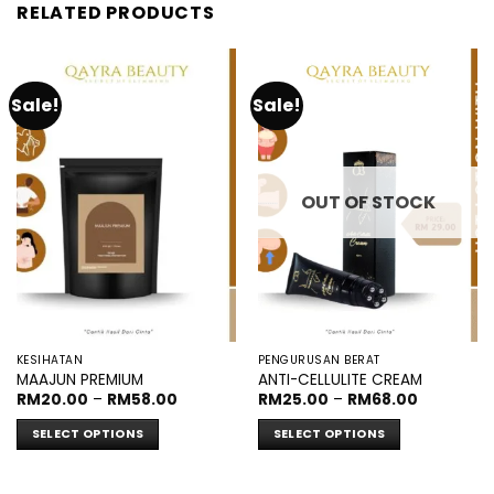
RELATED PRODUCTS
Sale!
Sale!
OUT OF STOCK
KESIHATAN
PENGURUSAN BERAT
MAAJUN PREMIUM
ANTI-CELLULITE CREAM
Price
Price
RM
20.00
–
RM
58.00
RM
25.00
–
RM
68.00
range:
range:
RM20.00
RM25.00
SELECT OPTIONS
SELECT OPTIONS
through
through
RM58.00
RM68.00
This
This
product
product