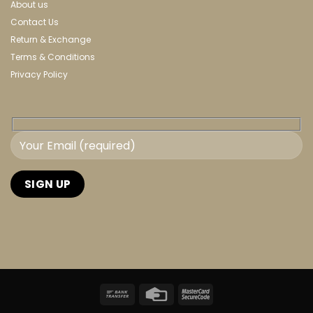
About us
Contact Us
Return & Exchange
Terms & Conditions
Privacy Policy
Bank
Credit
MasterCard
Transfer
Card
2