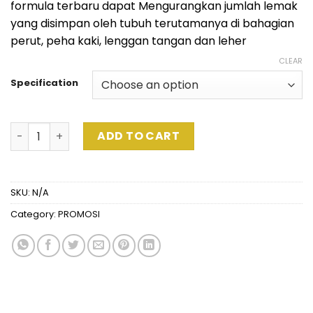
formula terbaru dapat Mengurangkan jumlah lemak
yang disimpan oleh tubuh terutamanya di bahagian
perut, peha kaki, lenggan tangan dan leher
CLEAR
Specification
Slimocha Meal Replacement 4’s (Trial Pack) quantity
ADD TO CART
SKU:
N/A
Category:
PROMOSI