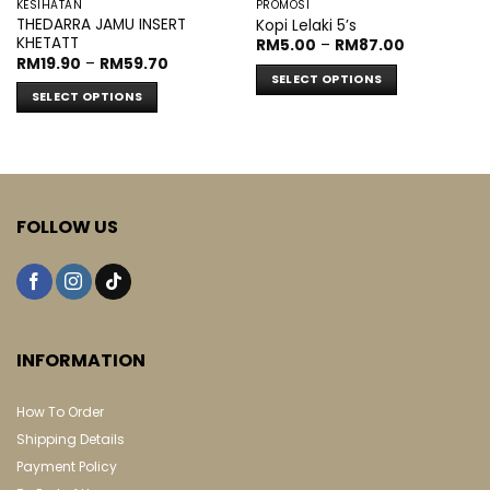
KESIHATAN
PROMOSI
THEDARRA JAMU INSERT
Kopi Lelaki 5’s
KHETATT
Price
RM
5.00
–
RM
87.00
range:
Price
RM
19.90
–
RM
59.70
RM5.00
range:
SELECT OPTIONS
through
RM19.90
SELECT OPTIONS
RM87.00
through
This
RM59.70
This
product
product
has
has
multiple
multiple
variants.
variants.
The
FOLLOW US
The
options
options
may
may
be
be
chosen
chosen
on
on
INFORMATION
the
the
product
product
page
How To Order
page
Shipping Details
Payment Policy